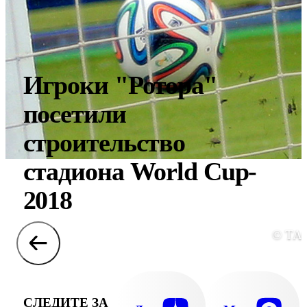
Игроки "Ротора"
посетили
строительство
стадиона World Cup-
2018
© ТА
СЛЕДИТЕ ЗА