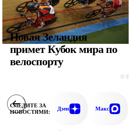
Новая Зеландия
примет Кубок мира по
велоспорту
© E
СЛЕДИТЕ ЗА
Дзен
Макс
НОВОСТЯМИ: