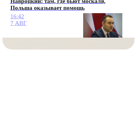
Навроцкий: там, где бьют москаля,
Польша оказывает помощь
16:42
7 АВГ