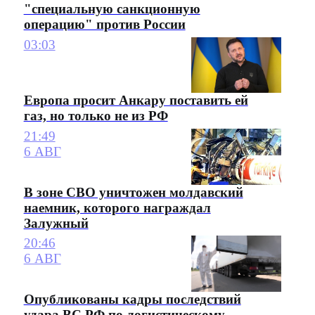
"специальную санкционную
операцию" против России
03:03
Европа просит Анкару поставить ей
газ, но только не из РФ
21:49
6 АВГ
В зоне СВО уничтожен молдавский
наемник, которого награждал
Залужный
20:46
6 АВГ
Опубликованы кадры последствий
удара ВС РФ по логистическому