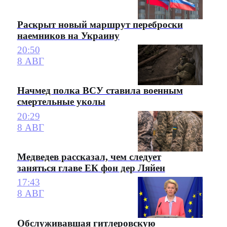
Раскрыт новый маршрут переброски
наемников на Украину
20:50
8 АВГ
Начмед полка ВСУ ставила военным
смертельные уколы
20:29
8 АВГ
Медведев рассказал, чем следует
заняться главе ЕК фон дер Ляйен
17:43
8 АВГ
Обслуживавшая гитлеровскую