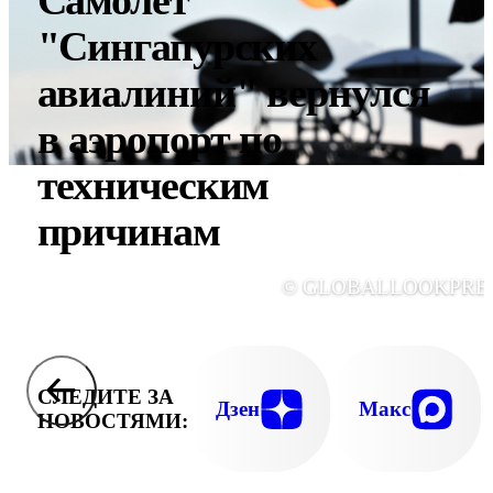
Самолет
"Сингапурских
авиалиний" вернулся
в аэропорт по
техническим
причинам
© GLOBALLOOKPRE
СЛЕДИТЕ ЗА
Дзен
Макс
НОВОСТЯМИ: