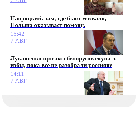
7 АВГ
Навроцкий: там, где бьют москаля,
Польша оказывает помощь
16:42
7 АВГ
Лукашенко призвал белорусов скупать
избы, пока все не разобрали россияне
14:11
7 АВГ