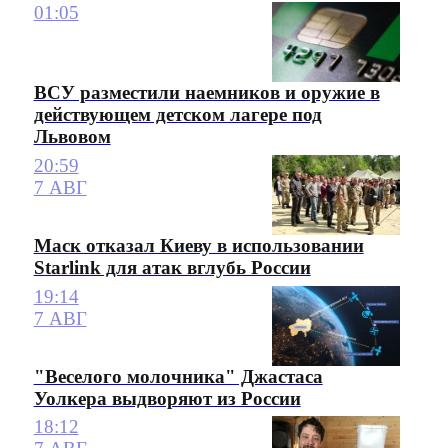
01:05
ВСУ разместили наемников и оружие в
действующем детском лагере под
Львовом
20:59
7 АВГ
Маск отказал Киеву в использовании
Starlink для атак вглубь России
19:14
7 АВГ
"Веселого молочника" Джастаса
Уолкера выдворяют из России
18:12