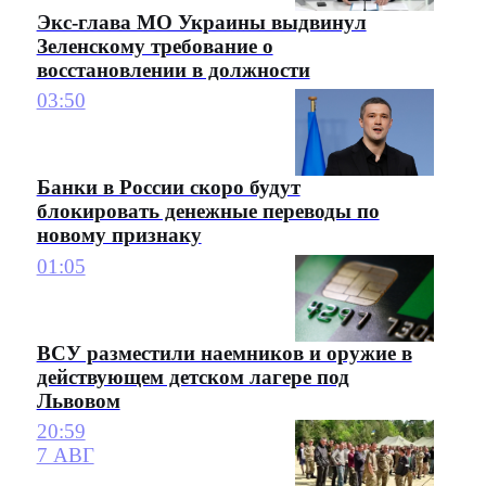
Экс-глава МО Украины выдвинул
Зеленскому требование о
восстановлении в должности
03:50
Банки в России скоро будут
блокировать денежные переводы по
новому признаку
01:05
ВСУ разместили наемников и оружие в
действующем детском лагере под
Львовом
20:59
7 АВГ