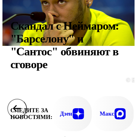
Скандал с Неймаром:
"Барселону" и
"Сантос" обвиняют в
сговоре
© E
СЛЕДИТЕ ЗА
Дзен
Макс
НОВОСТЯМИ: