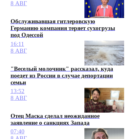
8 АВГ
Обслуживавшая гитлеровскую
Германию компания теряет сухогрузы
под Одессой
16:11
8 АВГ
"Веселый молочник" рассказал, куда
поедет из России в случае депортации
семьи
13:52
8 АВГ
Отец Маска сделал неожиданное
заявление о санкциях Запада
07:40
8 АВГ