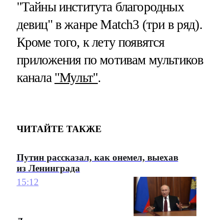
"Тайны института благородных
девиц" в жанре Match3 (три в ряд).
Кроме того, к лету появятся
приложения по мотивам мультиков
канала
"Мульт"
.
ЧИТАЙТЕ ТАКЖЕ
Путин рассказал, как онемел, выехав
из Ленинграда
15:12