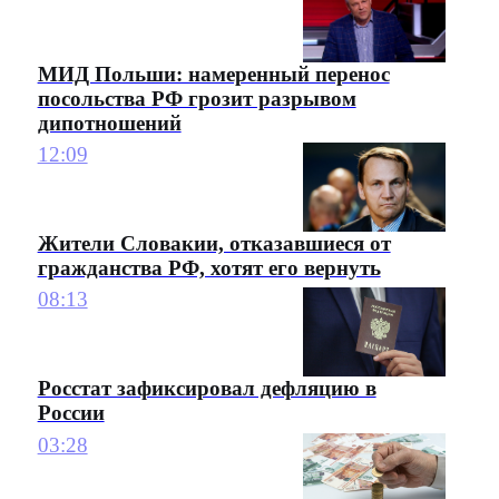
МИД Польши: намеренный перенос
посольства РФ грозит разрывом
дипотношений
12:09
Жители Словакии, отказавшиеся от
гражданства РФ, хотят его вернуть
08:13
Росстат зафиксировал дефляцию в
России
03:28