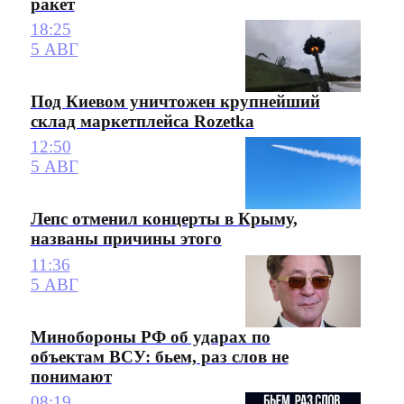
ракет
18:25
5 АВГ
Под Киевом уничтожен крупнейший
склад маркетплейса Rozetka
12:50
5 АВГ
Лепс отменил концерты в Крыму,
названы причины этого
11:36
5 АВГ
Минобороны РФ об ударах по
объектам ВСУ: бьем, раз слов не
понимают
08:19