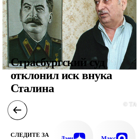
Страсбургский суд
отклонил иск внука
Сталина
© ТА
СЛЕДИТЕ ЗА
Дзен
Макс