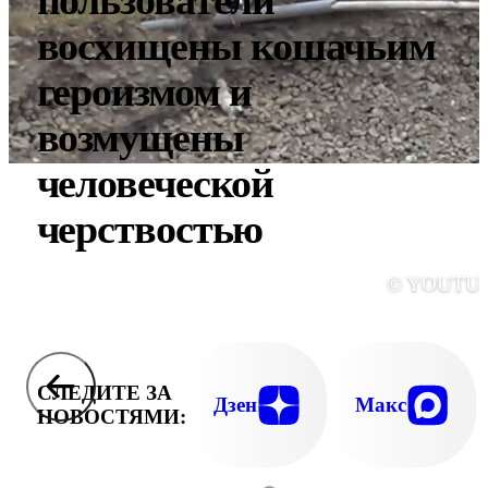
пользователи
восхищены кошачьим
героизмом и
возмущены
человеческой
черствостью
© YOUTU
СЛЕДИТЕ ЗА
Дзен
Макс
НОВОСТЯМИ: