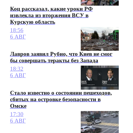
Коц рассказал, какие уроки РФ
извлекла из вторжения ВСУ в
Курскую область
18:56
6 АВГ
Лавров заявил Рубио, что Киев не смог
бы совершать теракты без Запада
18:32
6 АВГ
Стало известно о состоянии пешеходов,
сбитых на островке безопасности в
Омске
17:30
6 АВГ