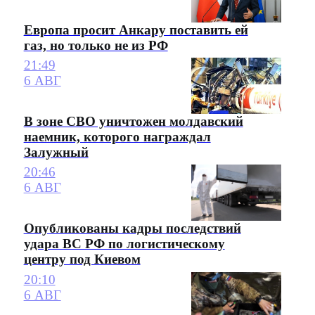
Европа просит Анкару поставить ей
газ, но только не из РФ
21:49
6 АВГ
В зоне СВО уничтожен молдавский
наемник, которого награждал
Залужный
20:46
6 АВГ
Опубликованы кадры последствий
удара ВС РФ по логистическому
центру под Киевом
20:10
6 АВГ