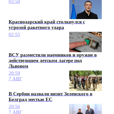
03:50
Краснодарский край столкнулся с
угрозой ракетного удара
02:55
ВСУ разместили наемников и оружие в
действующем детском лагере под
Львовом
20:59
7 АВГ
В Сербии назвали визит Зеленского в
Белград местью ЕС
20:56
7 АВГ