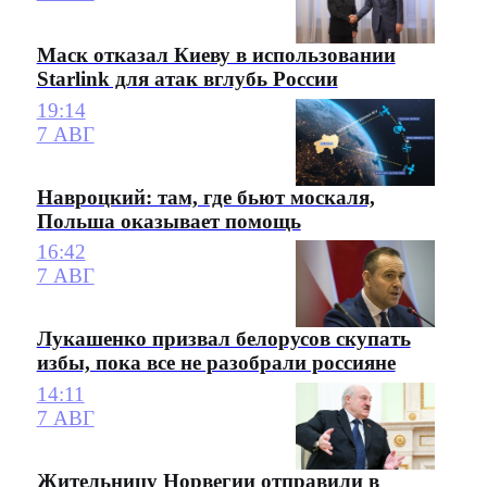
Маск отказал Киеву в использовании
Starlink для атак вглубь России
19:14
7 АВГ
Навроцкий: там, где бьют москаля,
Польша оказывает помощь
16:42
7 АВГ
Лукашенко призвал белорусов скупать
избы, пока все не разобрали россияне
14:11
7 АВГ
Жительницу Норвегии отправили в