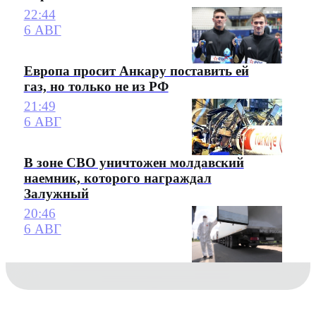
22:44
6 АВГ
Европа просит Анкару поставить ей
газ, но только не из РФ
21:49
6 АВГ
В зоне СВО уничтожен молдавский
наемник, которого награждал
Залужный
20:46
6 АВГ