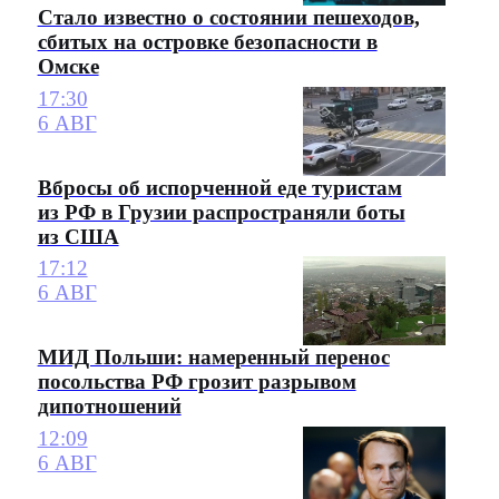
Стало известно о состоянии пешеходов,
сбитых на островке безопасности в
Омске
17:30
6 АВГ
Вбросы об испорченной еде туристам
из РФ в Грузии распространяли боты
из США
17:12
6 АВГ
МИД Польши: намеренный перенос
посольства РФ грозит разрывом
дипотношений
12:09
6 АВГ