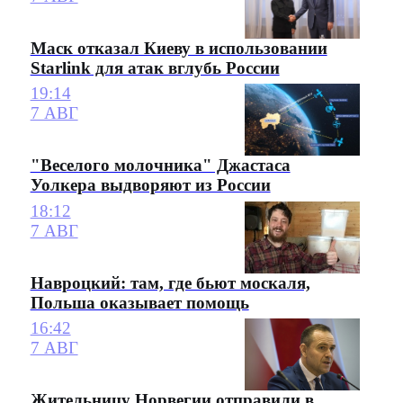
Маск отказал Киеву в использовании
Starlink для атак вглубь России
19:14
7 АВГ
"Веселого молочника" Джастаса
Уолкера выдворяют из России
18:12
7 АВГ
Навроцкий: там, где бьют москаля,
Польша оказывает помощь
16:42
7 АВГ
Жительницу Норвегии отправили в