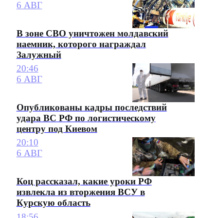
6 АВГ
В зоне СВО уничтожен молдавский
наемник, которого награждал
Залужный
20:46
6 АВГ
Опубликованы кадры последствий
удара ВС РФ по логистическому
центру под Киевом
20:10
6 АВГ
Коц рассказал, какие уроки РФ
извлекла из вторжения ВСУ в
Курскую область
18:56