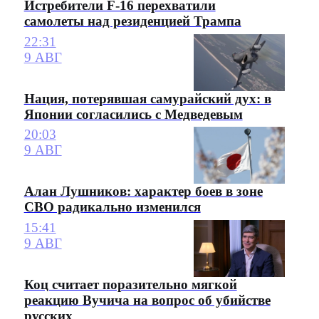
Истребители F-16 перехватили
самолеты над резиденцией Трампа
22:31
9 АВГ
Нация, потерявшая самурайский дух: в
Японии согласились с Медведевым
20:03
9 АВГ
Алан Лушников: характер боев в зоне
СВО радикально изменился
15:41
9 АВГ
Коц считает поразительно мягкой
реакцию Вучича на вопрос об убийстве
русских