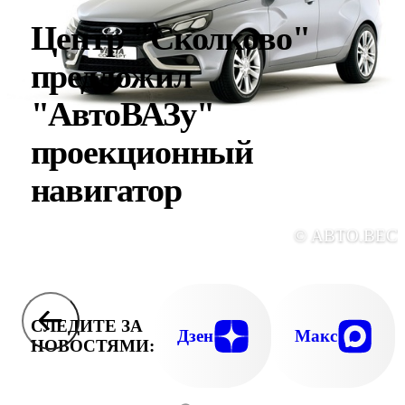
Центр "Сколково"
предложил
"АвтоВАЗу"
проекционный
навигатор
© АВТО.ВЕС
СЛЕДИТЕ ЗА
Дзен
Макс
НОВОСТЯМИ: