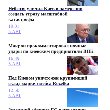
Небензя уличил Киев в намерении
создать угрозу масштабной
катастрофы
19:01
5 АВГ
Макрон прокомментировал ночные
удары по киевским предприятиям ВПК
16:39
5 АВГ
Под Киевом уничтожен крупнейший
склад маркетплейса Rozetka
12:50
5 АВГ
Зеленский обвинил ЕС в нежелании