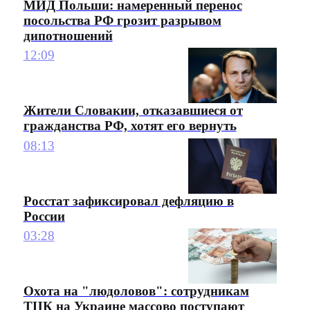
МИД Польши: намеренный перенос
посольства РФ грозит разрывом
дипотношений
12:09
Жители Словакии, отказавшиеся от
гражданства РФ, хотят его вернуть
08:13
Росстат зафиксировал дефляцию в
России
03:28
Охота на "людоловов": сотрудникам
ТЦК на Украине массово поступают