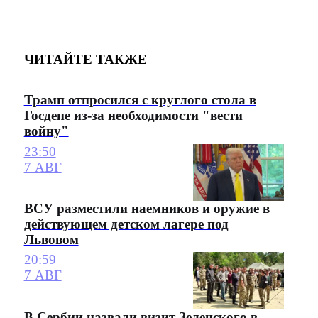
ЧИТАЙТЕ ТАКЖЕ
Трамп отпросился с круглого стола в
Госдепе из-за необходимости "вести
войну"
23:50
7 АВГ
ВСУ разместили наемников и оружие в
действующем детском лагере под
Львовом
20:59
7 АВГ
В Сербии назвали визит Зеленского в