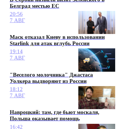
Белград местью ЕС
20:56
7 АВГ
Маск отказал Киеву в использовании
Starlink для атак вглубь России
19:14
7 АВГ
"Веселого молочника" Джастаса
Уолкера выдворяют из России
18:12
7 АВГ
Навроцкий: там, где бьют москаля,
Польша оказывает помощь
16:42