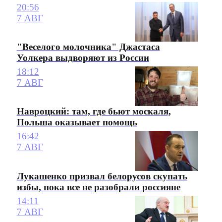
20:56
7 АВГ
"Веселого молочника" Джастаса
Уолкера выдворяют из России
18:12
7 АВГ
Навроцкий: там, где бьют москаля,
Польша оказывает помощь
16:42
7 АВГ
Лукашенко призвал белорусов скупать
избы, пока все не разобрали россияне
14:11
7 АВГ