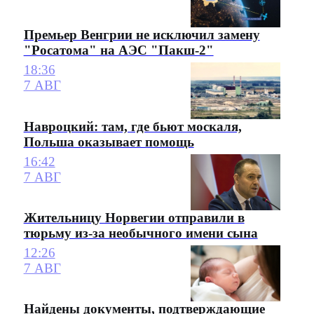
Премьер Венгрии не исключил замену
"Росатома" на АЭС "Пакш-2"
18:36
7 АВГ
Навроцкий: там, где бьют москаля,
Польша оказывает помощь
16:42
7 АВГ
Жительницу Норвегии отправили в
тюрьму из-за необычного имени сына
12:26
7 АВГ
Найдены документы, подтверждающие