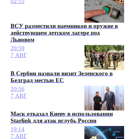
02:55
ВСУ разместили наемников и оружие в
действующем детском лагере под
Львовом
20:59
7 АВГ
В Сербии назвали визит Зеленского в
Белград местью ЕС
20:56
7 АВГ
Маск отказал Киеву в использовании
Starlink для атак вглубь России
19:14
7 АВГ