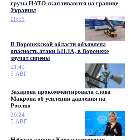
грузы НАТО скапливаются на границе
Украины
00:55
В Воронежской области объявлена
опасность атаки БПЛА, в Воронеже
звучат сирены
21:40
5 АВГ
Захарова прокомментировала слова
Макрона об усилении давления на
Россию
20:24
5 АВГ
Небензя уличил Киев в намерении