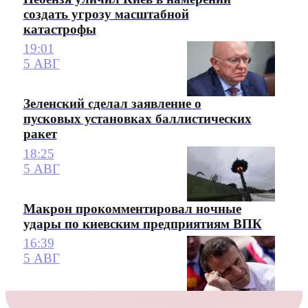
создать угрозу масштабной
катастрофы
19:01
5 АВГ
Зеленский сделал заявление о
пусковых установках баллистических
ракет
18:25
5 АВГ
Макрон прокомментировал ночные
удары по киевским предприятиям ВПК
16:39
5 АВГ