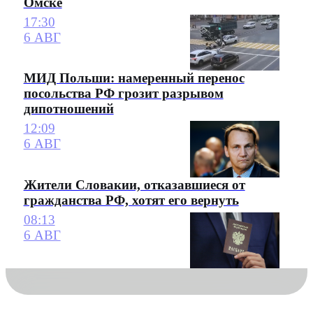
Омске
17:30
6 АВГ
МИД Польши: намеренный перенос
посольства РФ грозит разрывом
дипотношений
12:09
6 АВГ
Жители Словакии, отказавшиеся от
гражданства РФ, хотят его вернуть
08:13
6 АВГ