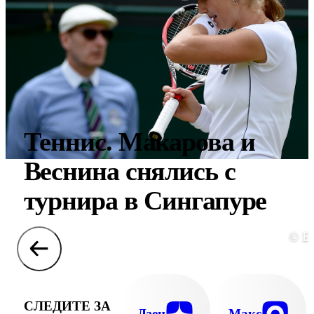
Теннис. Макарова и
Веснина снялись с
турнира в Сингапуре
© E
СЛЕДИТЕ ЗА
Дзен
Макс