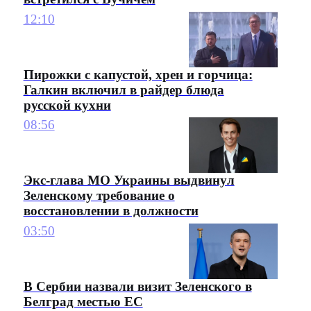
12:10
Пирожки с капустой, хрен и горчица:
Галкин включил в райдер блюда
русской кухни
08:56
Экс-глава МО Украины выдвинул
Зеленскому требование о
восстановлении в должности
03:50
В Сербии назвали визит Зеленского в
Белград местью ЕС