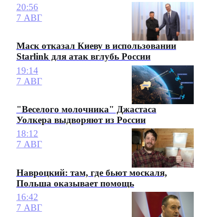
20:56
7 АВГ
Маск отказал Киеву в использовании
Starlink для атак вглубь России
19:14
7 АВГ
"Веселого молочника" Джастаса
Уолкера выдворяют из России
18:12
7 АВГ
Навроцкий: там, где бьют москаля,
Польша оказывает помощь
16:42
7 АВГ