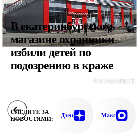
В екатеринбургском
магазине охранники
избили детей по
подозрению в краже
© KIRMARKET.
СЛЕДИТЕ ЗА
Дзен
Макс
НОВОСТЯМИ: