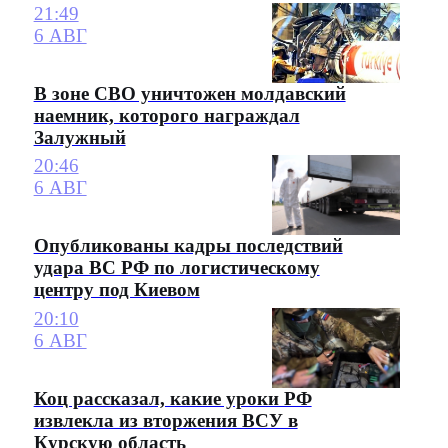
21:49
6 АВГ
В зоне СВО уничтожен молдавский
наемник, которого награждал
Залужный
20:46
6 АВГ
Опубликованы кадры последствий
удара ВС РФ по логистическому
центру под Киевом
20:10
6 АВГ
Коц рассказал, какие уроки РФ
извлекла из вторжения ВСУ в
Курскую область