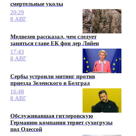
смертельные уколы
20:29
8 АВГ
Медведев рассказал, чем следует
заняться главе ЕК фон дер Ляйен
17:43
8 АВГ
Сербы устроили митинг против
приезда Зеленского в Белград
16:48
8 АВГ
Обслуживавшая гитлеровскую
Германию компания теряет сухогрузы
под Одессой