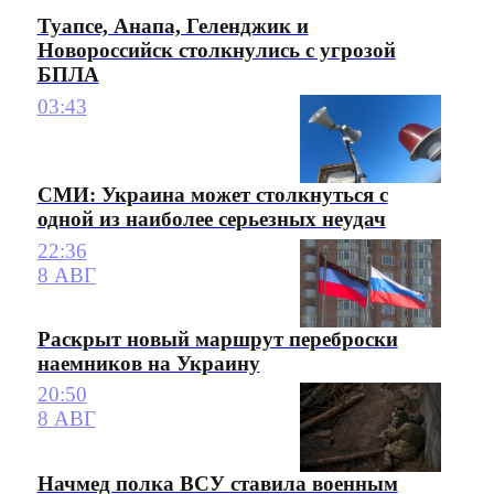
Туапсе, Анапа, Геленджик и
Новороссийск столкнулись с угрозой
БПЛА
03:43
СМИ: Украина может столкнуться с
одной из наиболее серьезных неудач
22:36
8 АВГ
Раскрыт новый маршрут переброски
наемников на Украину
20:50
8 АВГ
Начмед полка ВСУ ставила военным