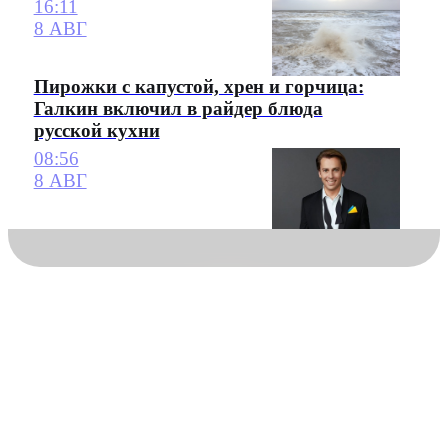
16:11
8 АВГ
Пирожки с капустой, хрен и горчица:
Галкин включил в райдер блюда
русской кухни
08:56
8 АВГ