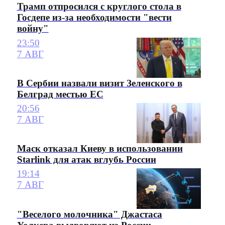
Трамп отпросился с круглого стола в
Госдепе из-за необходимости "вести
войну"
23:50
7 АВГ
В Сербии назвали визит Зеленского в
Белград местью ЕС
20:56
7 АВГ
Маск отказал Киеву в использовании
Starlink для атак вглубь России
19:14
7 АВГ
"Веселого молочника" Джастаса