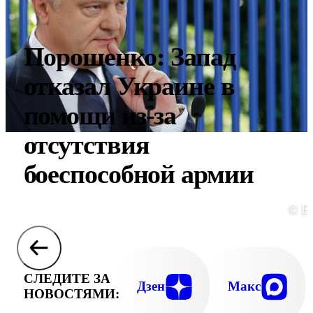
Порошенко: Запад
отказал Украине в
помощи из-за
отсутствия
боеспособной армии
© E
СЛЕДИТЕ ЗА
Дзен
Макс
НОВОСТЯМИ: