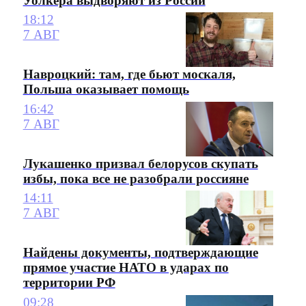
Уолкера выдворяют из России
18:12
7 АВГ
Навроцкий: там, где бьют москаля,
Польша оказывает помощь
16:42
7 АВГ
Лукашенко призвал белорусов скупать
избы, пока все не разобрали россияне
14:11
7 АВГ
Найдены документы, подтверждающие
прямое участие НАТО в ударах по
территории РФ
09:28