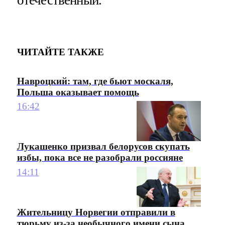
ЧИТАЙТЕ ТАКЖЕ
Навроцкий: там, где бьют москаля,
Польша оказывает помощь
16:42
Лукашенко призвал белорусов скупать
избы, пока все не разобрали россияне
14:11
Жительницу Норвегии отправили в
тюрьму из-за необычного имени сына