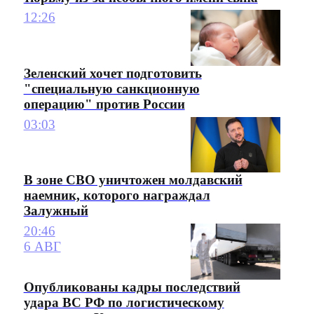
12:26
Зеленский хочет подготовить
"специальную санкционную
операцию" против России
03:03
В зоне СВО уничтожен молдавский
наемник, которого награждал
Залужный
20:46
6 АВГ
Опубликованы кадры последствий
удара ВС РФ по логистическому