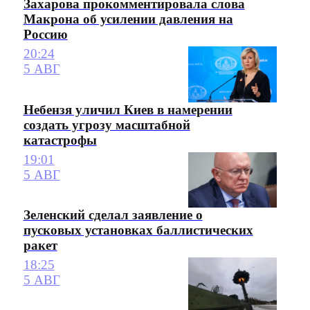
Захарова прокомментировала слова
Макрона об усилении давления на
Россию
20:24
5 АВГ
Небензя уличил Киев в намерении
создать угрозу масштабной
катастрофы
19:01
5 АВГ
Зеленский сделал заявление о
пусковых установках баллистических
ракет
18:25
5 АВГ