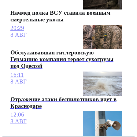
Начмед полка ВСУ ставила военным
смертельные уколы
20:29
8 АВГ
Обслуживавшая гитлеровскую
Германию компания теряет сухогрузы
под Одессой
16:11
8 АВГ
Отражение атаки беспилотников идет в
Краснодаре
12:06
8 АВГ