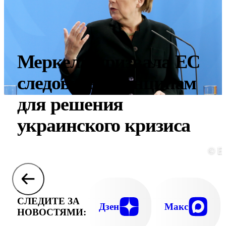
Меркель призвала ЕС
следовать принципам
для решения
украинского кризиса
© E
СЛЕДИТЕ ЗА
Дзен
Макс
НОВОСТЯМИ: