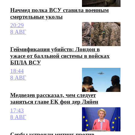
Начмед полка ВСУ ставила военным
смертельные уколы
20:29
8 АВГ
Геймификация убийств: Лондон в
ужасе от балльной системы в войсках
БПЛА ВСУ
18:44
8 АВГ
Медведев рассказал, чем следует
заняться главе ЕК фон дер Ляйен
17:43
8 АВГ
Сербы устроили митинг против