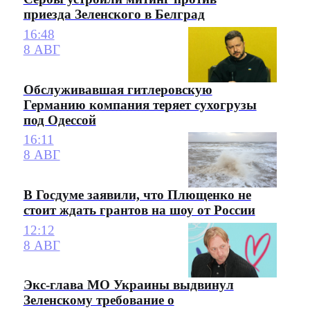
приезда Зеленского в Белград
16:48
8 АВГ
Обслуживавшая гитлеровскую
Германию компания теряет сухогрузы
под Одессой
16:11
8 АВГ
В Госдуме заявили, что Плющенко не
стоит ждать грантов на шоу от России
12:12
8 АВГ
Экс-глава МО Украины выдвинул
Зеленскому требование о