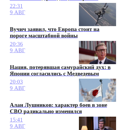
22:31
9 АВГ
Вучич заявил, что Европа стоит на
пороге масштабной войны
20:36
9 АВГ
Нация, потерявшая самурайский дух: в
Японии согласились с Медведевым
20:03
9 АВГ
Алан Лушников: характер боев в зоне
СВО радикально изменился
15:41
9 АВГ