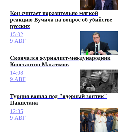
Коц считает поразительно мягкой
реакцию Вучича на вопрос об убийстве
русских
15:02
9 АВГ
Скончался журналист-международник
Константин Максимов
14:08
9 АВГ
Турция вошла под "ядерный зонтик"
Пакистана
12:35
9 АВГ