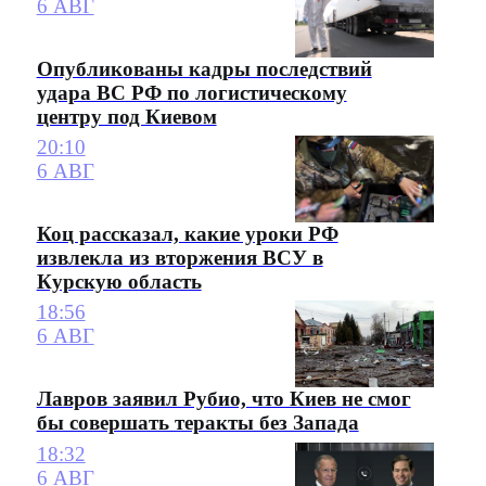
6 АВГ
Опубликованы кадры последствий
удара ВС РФ по логистическому
центру под Киевом
20:10
6 АВГ
Коц рассказал, какие уроки РФ
извлекла из вторжения ВСУ в
Курскую область
18:56
6 АВГ
Лавров заявил Рубио, что Киев не смог
бы совершать теракты без Запада
18:32
6 АВГ