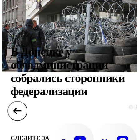
В Донецке у
обладминистрации
собрались сторонники
федерализации
© E
СЛЕДИТЕ ЗА