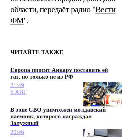
области, передаёт радио "
Вести
ФМ
".
ЧИТАЙТЕ ТАКЖЕ
Европа просит Анкару поставить ей
газ, но только не из РФ
21:49
6 АВГ
В зоне СВО уничтожен молдавский
наемник, которого награждал
Залужный
20:46