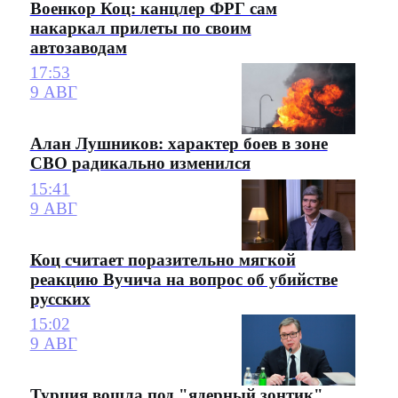
Военкор Коц: канцлер ФРГ сам
накаркал прилеты по своим
автозаводам
17:53
9 АВГ
Алан Лушников: характер боев в зоне
СВО радикально изменился
15:41
9 АВГ
Коц считает поразительно мягкой
реакцию Вучича на вопрос об убийстве
русских
15:02
9 АВГ
Турция вошла под "ядерный зонтик"