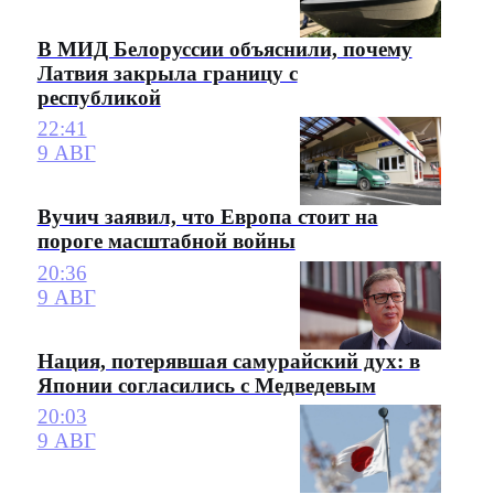
В МИД Белоруссии объяснили, почему
Латвия закрыла границу с
республикой
22:41
9 АВГ
Вучич заявил, что Европа стоит на
пороге масштабной войны
20:36
9 АВГ
Нация, потерявшая самурайский дух: в
Японии согласились с Медведевым
20:03
9 АВГ