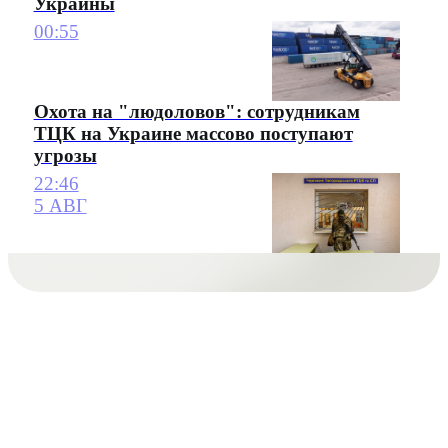
Украины
00:55
Охота на "людоловов": сотрудникам
ТЦК на Украине массово поступают
угрозы
22:46
5 АВГ