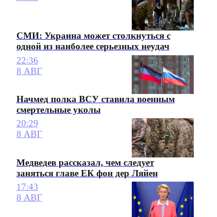
СМИ: Украина может столкнуться с
одной из наиболее серьезных неудач
22:36
8 АВГ
Начмед полка ВСУ ставила военным
смертельные уколы
20:29
8 АВГ
Медведев рассказал, чем следует
заняться главе ЕК фон дер Ляйен
17:43
8 АВГ