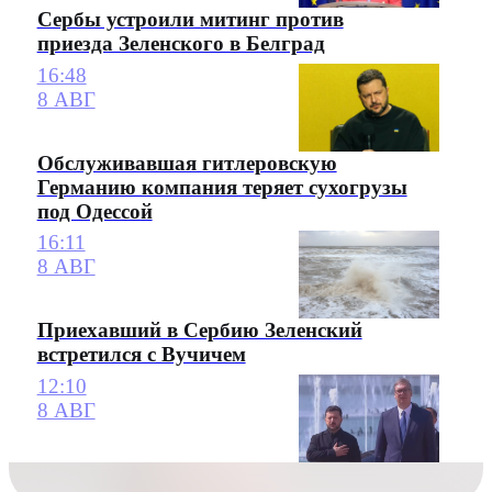
Сербы устроили митинг против
приезда Зеленского в Белград
16:48
8 АВГ
Обслуживавшая гитлеровскую
Германию компания теряет сухогрузы
под Одессой
16:11
8 АВГ
Приехавший в Сербию Зеленский
встретился с Вучичем
12:10
8 АВГ