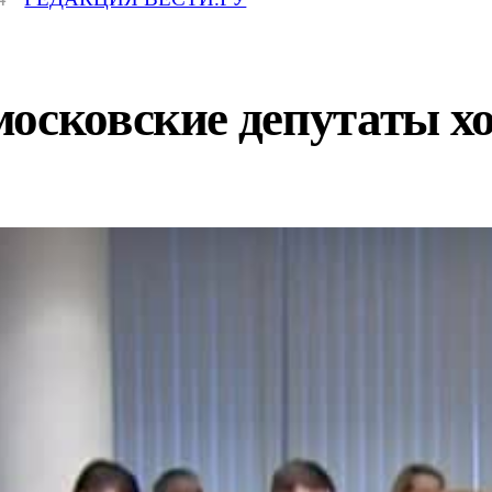
осковские депутаты хот