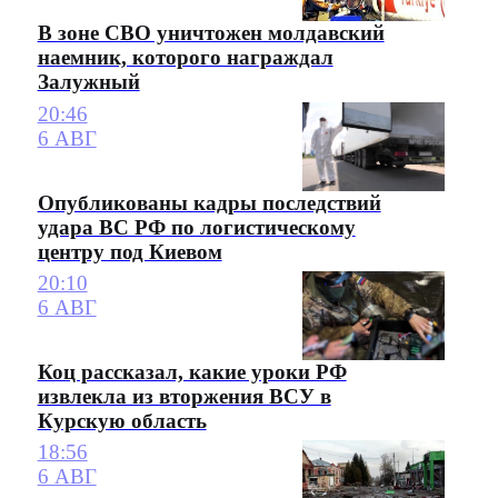
В зоне СВО уничтожен молдавский
наемник, которого награждал
Залужный
20:46
6 АВГ
Опубликованы кадры последствий
удара ВС РФ по логистическому
центру под Киевом
20:10
6 АВГ
Коц рассказал, какие уроки РФ
извлекла из вторжения ВСУ в
Курскую область
18:56
6 АВГ