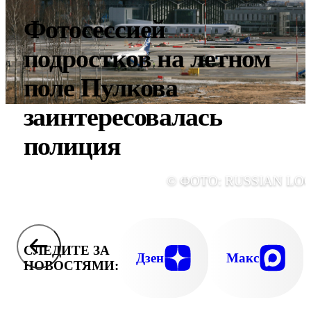
Фотосессией
подростков на летном
поле Пулкова
заинтересовалась
полиция
© ФОТО: RUSSIAN LO
СЛЕДИТЕ ЗА
Дзен
Макс
НОВОСТЯМИ: