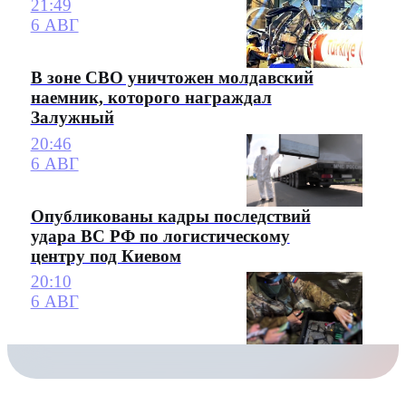
21:49
6 АВГ
В зоне СВО уничтожен молдавский
наемник, которого награждал
Залужный
20:46
6 АВГ
Опубликованы кадры последствий
удара ВС РФ по логистическому
центру под Киевом
20:10
6 АВГ