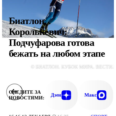
Биатлон.
Королькевич:
Подчуфарова готова
бежать на любом этапе
© БИАТЛОН. КУБОК МИРА. ВЕСТИ.
СЛЕДИТЕ ЗА
Дзен
Макс
НОВОСТЯМИ: