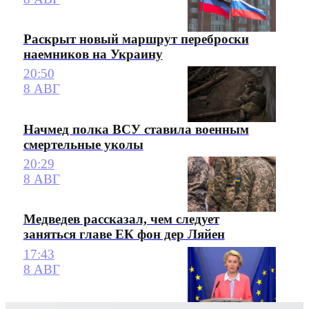
Раскрыт новый маршрут переброски
наемников на Украину
20:50
8 АВГ
Начмед полка ВСУ ставила военным
смертельные уколы
20:29
8 АВГ
Медведев рассказал, чем следует
заняться главе ЕК фон дер Ляйен
17:43
8 АВГ