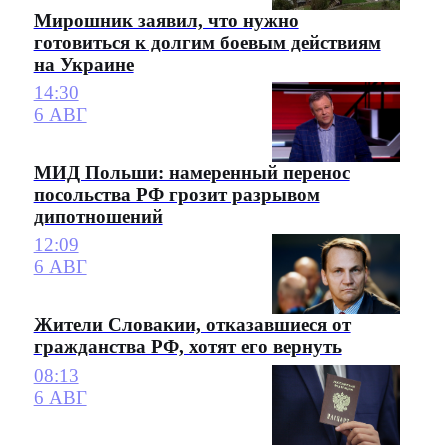
Мирошник заявил, что нужно
готовиться к долгим боевым действиям
на Украине
14:30
6 АВГ
МИД Польши: намеренный перенос
посольства РФ грозит разрывом
дипотношений
12:09
6 АВГ
Жители Словакии, отказавшиеся от
гражданства РФ, хотят его вернуть
08:13
6 АВГ