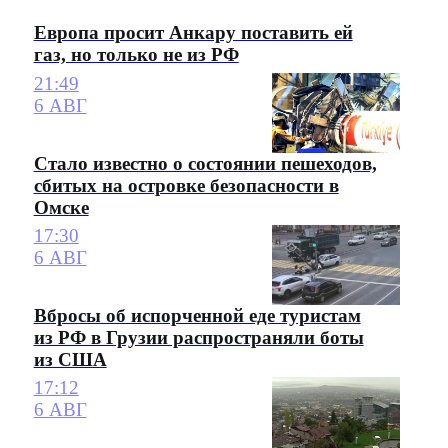
Европа просит Анкару поставить ей
газ, но только не из РФ
21:49
6 АВГ
Стало известно о состоянии пешеходов,
сбитых на островке безопасности в
Омске
17:30
6 АВГ
Вбросы об испорченной еде туристам
из РФ в Грузии распространяли боты
из США
17:12
6 АВГ