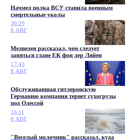
Начмед полка ВСУ ставила военным
смертельные уколы
20:29
8 АВГ
Медведев рассказал, чем следует
заняться главе ЕК фон дер Ляйен
17:43
8 АВГ
Обслуживавшая гитлеровскую
Германию компания теряет сухогрузы
под Одессой
16:11
8 АВГ
"Веселый молочник" рассказал, куда