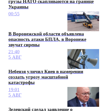
грузы НАТО скапливаются на границе
Украины
00:55
В Воронежской области объявлена
опасность атаки БПЛА, в Воронеже
звучат сирены
21:40
5 АВГ
Небензя уличил Киев в намерении
создать угрозу масштабной
катастрофы
19:01
5 АВГ
Зеленский сделал заявление о