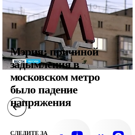
Мэрия: причиной
задымления в
московском метро
было падение
напряжения
СЛЕДИТЕ ЗА