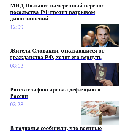
МИД Польши: намеренный перенос
посольства РФ грозит разрывом
дипотношений
12:09
Жители Словакии, отказавшиеся от
гражданства РФ, хотят его вернуть
08:13
Росстат зафиксировал дефляцию в
России
03:28
В подполье сообщили, что военные