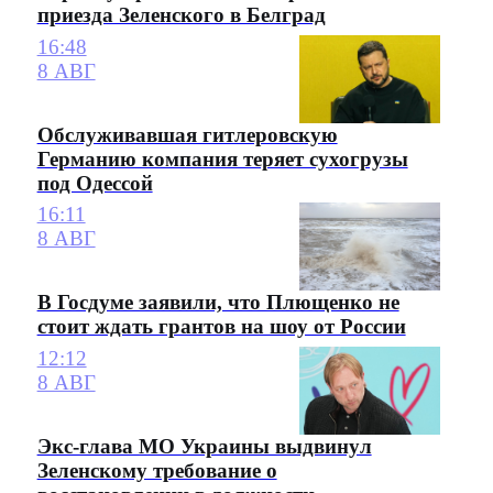
приезда Зеленского в Белград
16:48
8 АВГ
Обслуживавшая гитлеровскую
Германию компания теряет сухогрузы
под Одессой
16:11
8 АВГ
В Госдуме заявили, что Плющенко не
стоит ждать грантов на шоу от России
12:12
8 АВГ
Экс-глава МО Украины выдвинул
Зеленскому требование о