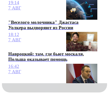
19:14
7 АВГ
"Веселого молочника" Джастаса
Уолкера выдворяют из России
18:12
7 АВГ
Навроцкий: там, где бьют москаля,
Польша оказывает помощь
16:42
7 АВГ