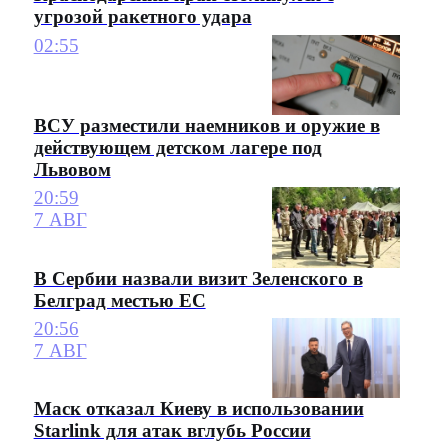
угрозой ракетного удара
02:55
ВСУ разместили наемников и оружие в
действующем детском лагере под
Львовом
20:59
7 АВГ
В Сербии назвали визит Зеленского в
Белград местью ЕС
20:56
7 АВГ
Маск отказал Киеву в использовании
Starlink для атак вглубь России