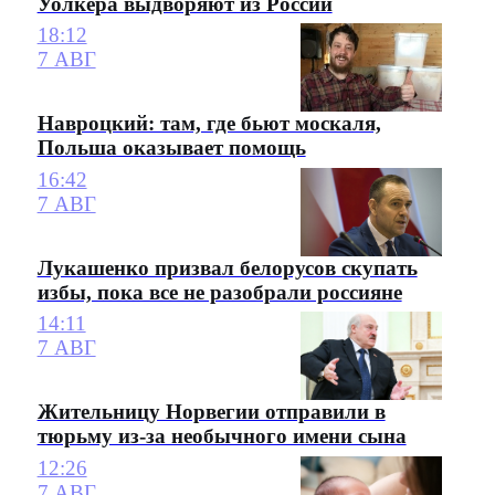
Уолкера выдворяют из России
18:12
7 АВГ
Навроцкий: там, где бьют москаля,
Польша оказывает помощь
16:42
7 АВГ
Лукашенко призвал белорусов скупать
избы, пока все не разобрали россияне
14:11
7 АВГ
Жительницу Норвегии отправили в
тюрьму из-за необычного имени сына
12:26
7 АВГ